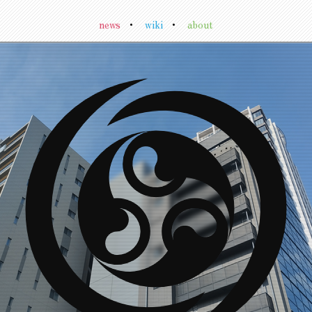
news
・
wiki
・
about